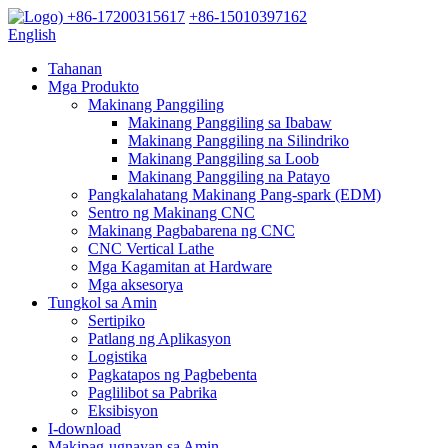
+86-17200315617
+86-15010397162
English
Tahanan
Mga Produkto
Makinang Panggiling
Makinang Panggiling sa Ibabaw
Makinang Panggiling na Silindriko
Makinang Panggiling sa Loob
Makinang Panggiling na Patayo
Pangkalahatang Makinang Pang-spark (EDM)
Sentro ng Makinang CNC
Makinang Pagbabarena ng CNC
CNC Vertical Lathe
Mga Kagamitan at Hardware
Mga aksesorya
Tungkol sa Amin
Sertipiko
Patlang ng Aplikasyon
Logistika
Pagkatapos ng Pagbebenta
Paglilibot sa Pabrika
Eksibisyon
I-download
Makipag-ugnayan sa Amin