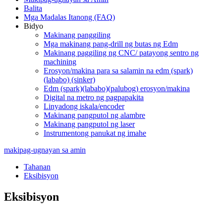
Balita
Mga Madalas Itanong (FAQ)
Bidyo
Makinang panggiling
Mga makinang pang-drill ng butas ng Edm
Makinang paggiling ng CNC/ patayong sentro ng
machining
Erosyon/makina para sa salamin na edm (spark)
(lababo) (sinker)
Edm (spark)(lababo)(palubog) erosyon/makina
Digital na metro ng pagpapakita
Linyadong iskala/encoder
Makinang pangputol ng alambre
Makinang pangputol ng laser
Instrumentong panukat ng imahe
makipag-ugnayan sa amin
Tahanan
Eksibisyon
Eksibisyon