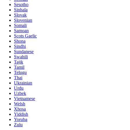
Sesotho
Sinhala
Slovak
Slovenian
Somali
Samoan
Scots Gaelic
Shona
Sindhi
Sundanese
Swahili
Tajik
Tamil
Telugu
Thai
Ukrainian
Urdu
Uzbek
Vietnamese
Welsh
Xhosa
Yiddish
Yoruba
Zulu