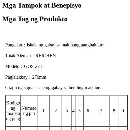
Mga Tampok at Benepisyo
Mga Tag ng Produkto
Pangalan：Iskala ng gabay sa makinang pangbaluktot
Tatak Aleman：REICHEN
Modelo：GOS-27-5
Paglalakbay：270mm
Graph ng signal scale ng gabay sa bending machine:
Kodigo
ng
Numero
1
2
3
4
5
6
7
8
9
modelo
ng pin
ng plug