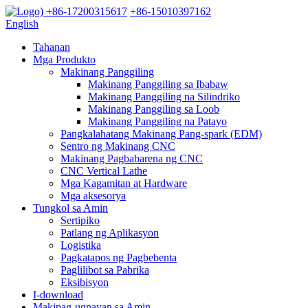
+86-17200315617
+86-15010397162
English
Tahanan
Mga Produkto
Makinang Panggiling
Makinang Panggiling sa Ibabaw
Makinang Panggiling na Silindriko
Makinang Panggiling sa Loob
Makinang Panggiling na Patayo
Pangkalahatang Makinang Pang-spark (EDM)
Sentro ng Makinang CNC
Makinang Pagbabarena ng CNC
CNC Vertical Lathe
Mga Kagamitan at Hardware
Mga aksesorya
Tungkol sa Amin
Sertipiko
Patlang ng Aplikasyon
Logistika
Pagkatapos ng Pagbebenta
Paglilibot sa Pabrika
Eksibisyon
I-download
Makipag-ugnayan sa Amin