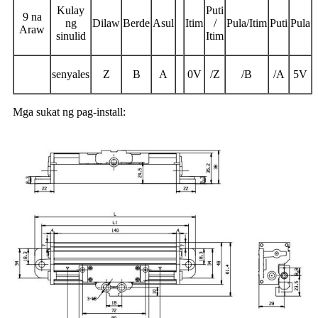
Kulay
Puti
9 na
ng
Dilaw
Berde
Asul
Itim
/
Pula/Itim
Puti
Pula
Araw
sinulid
Itim
senyales
Z
B
A
0V
/Z
/B
/A
5V
Mga sukat ng pag-install: