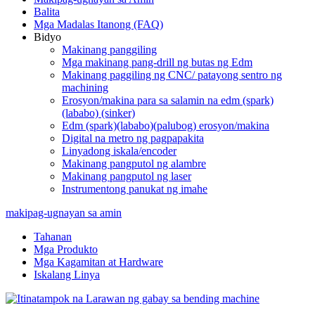
Balita
Mga Madalas Itanong (FAQ)
Bidyo
Makinang panggiling
Mga makinang pang-drill ng butas ng Edm
Makinang paggiling ng CNC/ patayong sentro ng
machining
Erosyon/makina para sa salamin na edm (spark)
(lababo) (sinker)
Edm (spark)(lababo)(palubog) erosyon/makina
Digital na metro ng pagpapakita
Linyadong iskala/encoder
Makinang pangputol ng alambre
Makinang pangputol ng laser
Instrumentong panukat ng imahe
makipag-ugnayan sa amin
Tahanan
Mga Produkto
Mga Kagamitan at Hardware
Iskalang Linya