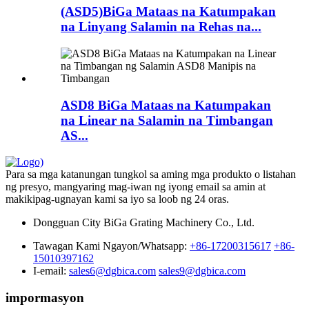
(ASD5)BiGa Mataas na Katumpakan
na Linyang Salamin na Rehas na...
ASD8 BiGa Mataas na Katumpakan
na Linear na Salamin na Timbangan
AS...
Para sa mga katanungan tungkol sa aming mga produkto o listahan
ng presyo, mangyaring mag-iwan ng iyong email sa amin at
makikipag-ugnayan kami sa iyo sa loob ng 24 oras.
Dongguan City BiGa Grating Machinery Co., Ltd.
Tawagan Kami Ngayon/Whatsapp:
+86-17200315617
+86-
15010397162
I-email:
sales6@dgbica.com
sales9@dgbica.com
impormasyon