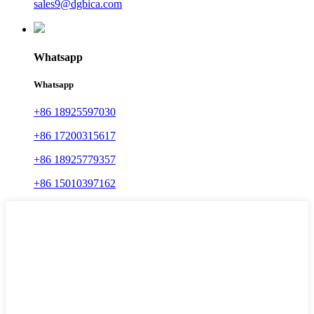
sales9@dgbica.com
Whatsapp
Whatsapp
+86 18925597030
+86 17200315617
+86 18925779357
+86 15010397162