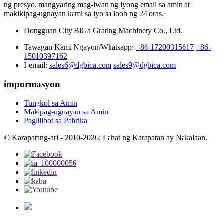
ng presyo, mangyaring mag-iwan ng iyong email sa amin at
makikipag-ugnayan kami sa iyo sa loob ng 24 oras.
Dongguan City BiGa Grating Machinery Co., Ltd.
Tawagan Kami Ngayon/Whatsapp:
+86-17200315617
+86-
15010397162
I-email:
sales6@dgbica.com
sales9@dgbica.com
impormasyon
Tungkol sa Amin
Makipag-ugnayan sa Amin
Paglilibot sa Pabrika
© Karapatang-ari - 2010-2026: Lahat ng Karapatan ay Nakalaan.