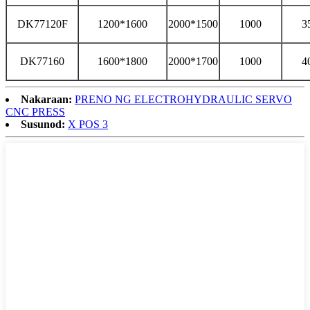
DK77120F
1200*1600
2000*1500
1000
3
DK77160
1600*1800
2000*1700
1000
4
Nakaraan:
PRENO NG ELECTROHYDRAULIC SERVO
CNC PRESS
Susunod:
X POS 3