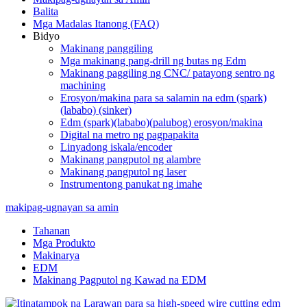
Balita
Mga Madalas Itanong (FAQ)
Bidyo
Makinang panggiling
Mga makinang pang-drill ng butas ng Edm
Makinang paggiling ng CNC/ patayong sentro ng
machining
Erosyon/makina para sa salamin na edm (spark)
(lababo) (sinker)
Edm (spark)(lababo)(palubog) erosyon/makina
Digital na metro ng pagpapakita
Linyadong iskala/encoder
Makinang pangputol ng alambre
Makinang pangputol ng laser
Instrumentong panukat ng imahe
makipag-ugnayan sa amin
Tahanan
Mga Produkto
Makinarya
EDM
Makinang Pagputol ng Kawad na EDM