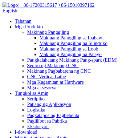
+86-17200315617
+86-15010397162
English
Tahanan
Mga Produkto
Makinang Panggiling
Makinang Panggiling sa Ibabaw
Makinang Panggiling na Silindriko
Makinang Panggiling sa Loob
Makinang Panggiling na Patayo
Pangkalahatang Makinang Pang-spark (EDM)
Sentro ng Makinang CNC
Makinang Pagbabarena ng CNC
CNC Vertical Lathe
Mga Kagamitan at Hardware
Mga aksesorya
Tungkol sa Amin
Sertipiko
Patlang ng Aplikasyon
Logistika
Pagkatapos ng Pagbebenta
Paglilibot sa Pabrika
Eksibisyon
I-download
Makipag-ugnayan sa Amin