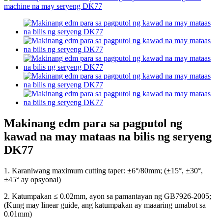
Makinang edm para sa pagputol ng
kawad na may mataas na bilis ng seryeng
DK77
1. Karaniwang maximum cutting taper: ±6°/80mm; (±15°, ±30°,
±45° ay opsyonal)
2. Katumpakan ≤ 0.02mm, ayon sa pamantayan ng GB7926-2005;
(Kung may linear guide, ang katumpakan ay maaaring umabot sa
0.01mm)