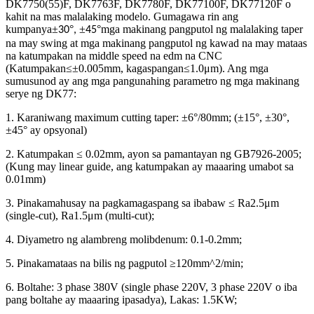
DK7750(55)F, DK7763F, DK7780F, DK77100F, DK77120F o
kahit na mas malalaking modelo. Gumagawa rin ang
kumpanya
±
°
±
°
mga makinang pangputol ng malalaking taper
30
,
45
na may swing at mga makinang pangputol ng kawad na may mataas
na katumpakan na middle speed na edm na CNC
(Katumpakan≤±0.005mm, kagaspangan≤1.0μm). Ang mga
sumusunod ay ang mga pangunahing parametro ng mga makinang
serye ng DK77:
1. Karaniwang maximum cutting taper: ±6°/80mm; (±15°, ±30°,
±45° ay opsyonal)
2. Katumpakan ≤ 0.02mm, ayon sa pamantayan ng GB7926-2005;
(Kung may linear guide, ang katumpakan ay maaaring umabot sa
0.01mm)
3. Pinakamahusay na pagkamagaspang sa ibabaw ≤ Ra2.5μm
(single-cut), Ra1.5μm (multi-cut);
4. Diyametro ng alambreng molibdenum: 0.1-0.2mm;
5. Pinakamataas na bilis ng pagputol ≥120mm^2/min;
6. Boltahe: 3 phase 380V (single phase 220V, 3 phase 220V o iba
pang boltahe ay maaaring ipasadya), Lakas: 1.5KW;