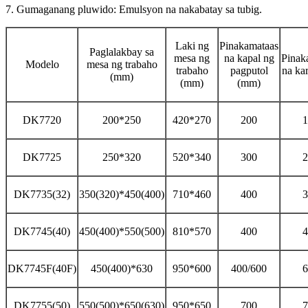
7. Gumaganang pluwido: Emulsyon na nakabatay sa tubig.
Laki ng
Pinakamataas
Paglalakbay sa
mesa ng
na kapal ng
Pinak
Modelo
mesa ng trabaho
trabaho
pagputol
na ka
(mm)
(mm)
(mm)
DK7720
200*250
420*270
200
1
DK7725
250*320
520*340
300
2
DK7735(32)
350(320)*450(400)
710*460
400
3
DK7745(40)
450(400)*550(500)
810*570
400
4
DK7745F(40F)
450(400)*630
950*600
400/600
6
DK7755(50)
550(500)*650(630)
950*650
700
7