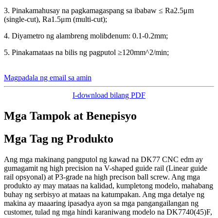
3. Pinakamahusay na pagkamagaspang sa ibabaw ≤ Ra2.5μm
(single-cut), Ra1.5μm (multi-cut);
4. Diyametro ng alambreng molibdenum: 0.1-0.2mm;
5. Pinakamataas na bilis ng pagputol ≥120mm^2/min;
Magpadala ng email sa amin
I-download bilang PDF
Mga Tampok at Benepisyo
Mga Tag ng Produkto
Ang mga makinang pangputol ng kawad na DK77 CNC edm ay
gumagamit ng high precision na V-shaped guide rail (Linear guide
rail opsyonal) at P3-grade na high precison ball screw. Ang mga
produkto ay may mataas na kalidad, kumpletong modelo, mahabang
buhay ng serbisyo at mataas na katumpakan. Ang mga detalye ng
makina ay maaaring ipasadya ayon sa mga pangangailangan ng
customer, tulad ng mga hindi karaniwang modelo na DK7740(45)F,