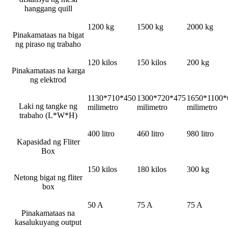
hanggang quill
1200 kg
1500 kg
2000 kg
Pinakamataas na bigat
ng piraso ng trabaho
120 kilos
150 kilos
200 kg
Pinakamataas na karga
ng elektrod
1130*710*450
1300*720*475
1650*1100*
Laki ng tangke ng
milimetro
milimetro
milimetro
trabaho (L*W*H)
400 litro
460 litro
980 litro
Kapasidad ng Fliter
Box
150 kilos
180 kilos
300 kg
Netong bigat ng fliter
box
50 A
75 A
75 A
Pinakamataas na
kasalukuyang output