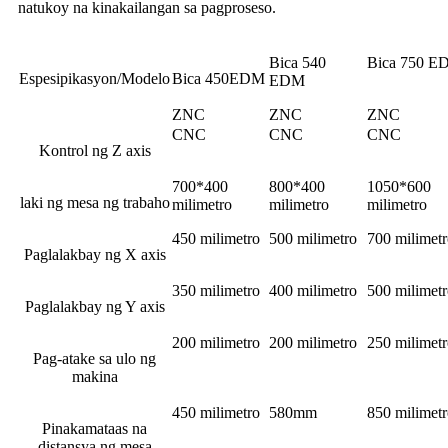
natukoy na kinakailangan sa pagproseso.
Bica 540
Bica 750 E
Espesipikasyon/Modelo
Bica 450
EDM
EDM
ZNC
ZNC
ZNC
CNC
CNC
CNC
Kontrol ng Z axis
700*400
800*400
1050*600
laki ng mesa ng trabaho
milimetro
milimetro
milimetro
450 milimetro
500 milimetro
700 milimet
Paglalakbay ng X axis
350 milimetro
400 milimetro
500 milimet
Paglalakbay ng Y axis
200 milimetro
200 milimetro
250 milimet
Pag-atake sa ulo ng
makina
450 milimetro
580mm
850 milimet
Pinakamataas na
distansya ng mesa