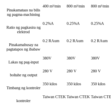
400 m³/min
800 m³/min
800 m³/min
Pinakamataas na bilis
ng pagma-machining
0.2%A
0.25%A
0.25%A
Ratio ng pagkasira ng
elektrod
0.2 RAum
0.2 RAum
0.2 RAum
Pinakamahusay na
pagtatapos ng ibabaw
380V
380V
380V
Lakas ng pag-input
280 V
280 V
280 V
boltahe ng output
350 kilos
350 kilos
350 kilos
Timbang ng kontroler
Taiwan CTEK
Taiwan CTEK
Taiwan CT
kontroler