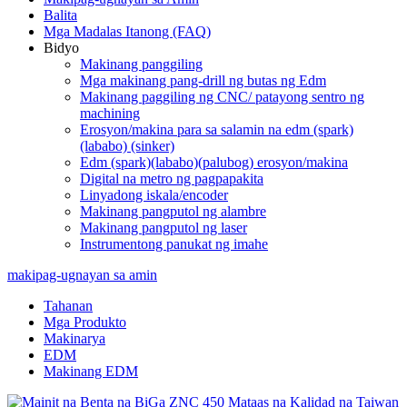
Balita
Mga Madalas Itanong (FAQ)
Bidyo
Makinang panggiling
Mga makinang pang-drill ng butas ng Edm
Makinang paggiling ng CNC/ patayong sentro ng
machining
Erosyon/makina para sa salamin na edm (spark)
(lababo) (sinker)
Edm (spark)(lababo)(palubog) erosyon/makina
Digital na metro ng pagpapakita
Linyadong iskala/encoder
Makinang pangputol ng alambre
Makinang pangputol ng laser
Instrumentong panukat ng imahe
makipag-ugnayan sa amin
Tahanan
Mga Produkto
Makinarya
EDM
Makinang EDM