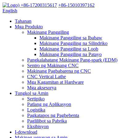
+86-17200315617
+86-15010397162
English
Tahanan
Mga Produkto
Makinang Panggiling
Makinang Panggiling sa Ibabaw
Makinang Panggiling na Silindriko
Makinang Panggiling sa Loob
Makinang Panggiling na Patayo
Pangkalahatang Makinang Pang-spark (EDM)
Sentro ng Makinang CNC
Makinang Pagbabarena ng CNC
CNC Vertical Lathe
Mga Kagamitan at Hardware
Mga aksesorya
Tungkol sa Amin
Sertipiko
Patlang ng Aplikasyon
Logistika
Pagkatapos ng Pagbebenta
Paglilibot sa Pabrika
Eksibisyon
I-download
Makipag-ugnayan sa Amin