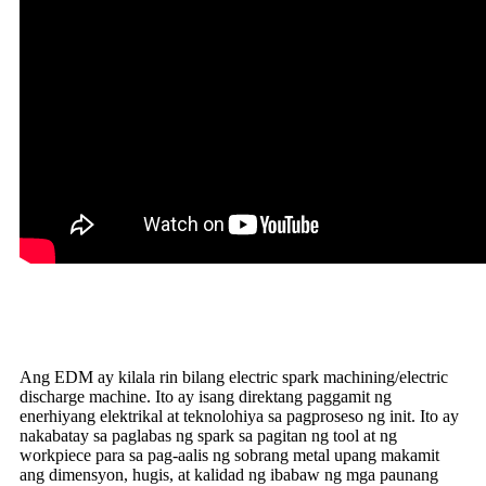
Ang EDM ay kilala rin bilang electric spark machining/electric
discharge machine. Ito ay isang direktang paggamit ng
enerhiyang elektrikal at teknolohiya sa pagproseso ng init. Ito ay
nakabatay sa paglabas ng spark sa pagitan ng tool at ng
workpiece para sa pag-aalis ng sobrang metal upang makamit
ang dimensyon, hugis, at kalidad ng ibabaw ng mga paunang