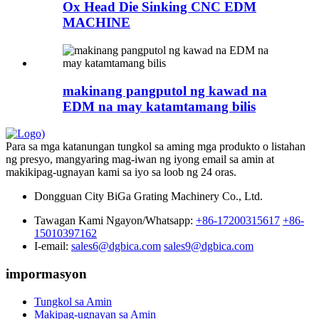
Ox Head Die Sinking CNC EDM
MACHINE
makinang pangputol ng kawad na
EDM na may katamtamang bilis
Para sa mga katanungan tungkol sa aming mga produkto o listahan
ng presyo, mangyaring mag-iwan ng iyong email sa amin at
makikipag-ugnayan kami sa iyo sa loob ng 24 oras.
Dongguan City BiGa Grating Machinery Co., Ltd.
Tawagan Kami Ngayon/Whatsapp:
+86-17200315617
+86-
15010397162
I-email:
sales6@dgbica.com
sales9@dgbica.com
impormasyon
Tungkol sa Amin
Makipag-ugnayan sa Amin